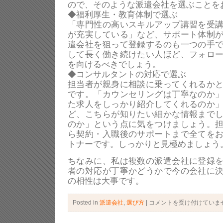
ので、そのような派遣会社を選ぶことを
◆福利厚生・教育体制で選ぶ
「専門性の高いスキルアップ講習を受
が充実している」など、サポート体制
遣会社を狙って登録するのも一つの手
して長く働き続けたい人ほど、フォロ
を向けるべきでしょう。
◆コンサルタントの対応で選ぶ
担当者が親身に相談に乗ってくれるか
です。「カウンセリングは丁寧なのか
た求人をしっかり紹介してくれるのか
ど、こちらが知りたい細かな情報まで
のか」という点に気をつけましょう。
ら契約・入職後のサポートまで全てを
トナーです。しっかりと見極めましょう
ちなみに、私は複数の派遣会社に登録
者の対応が丁寧かどうかで今の会社に
の相性は大事です。
Posted in
派遣会社
,
選び方
|
派
コメントを受け付けていま
遣
会
社