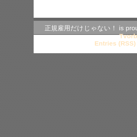
を
選
ぶ
3
つ
の
正規雇用だけじゃない！ is proudl
ポ
イ
Tvorb
ン
Entries (RSS)
ト
は